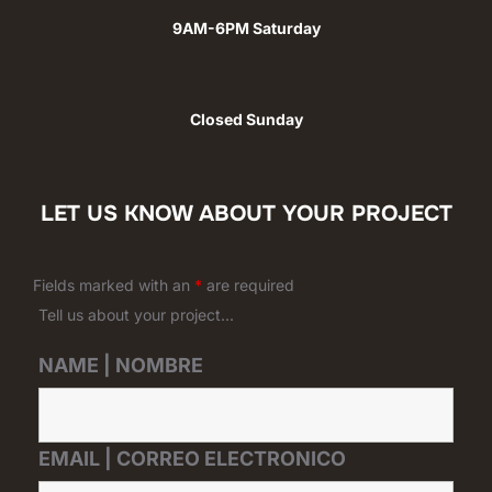
9AM-6PM Saturday
Closed Sunday
LET US KNOW ABOUT YOUR PROJECT
Fields marked with an
*
are required
Tell us about your project...
NAME | NOMBRE
EMAIL | CORREO ELECTRONICO