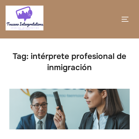
Skip
to
TOGG
content
Tag:
intérprete profesional de
inmigración