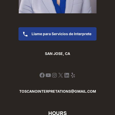
Llame para Servicios de Interprete
SAN JOSE, CA
Facebook
YouTube
Instagram
X
LinkedIn
Yelp
TOSCANOINTERPRETATIONS@GMAIL.COM
HOURS