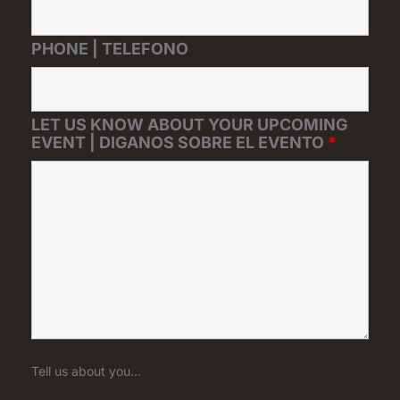
PHONE | TELEFONO
LET US KNOW ABOUT YOUR UPCOMING
EVENT | DIGANOS SOBRE EL EVENTO
*
Tell us about you...