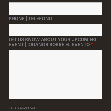
PHONE | TELEFONO
LET US KNOW ABOUT YOUR UPCOMING
EVENT | DIGANOS SOBRE EL EVENTO
*
Tell us about you...