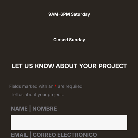
9AM-6PM Saturday
Closed Sunday
LET US KNOW ABOUT YOUR PROJECT
Fields marked with an
*
are required
Tell us about your project...
NAME | NOMBRE
EMAIL | CORREO ELECTRONICO