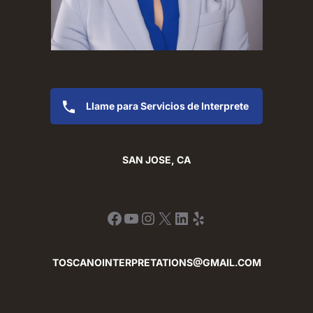
Llame para Servicios de Interprete
SAN JOSE, CA
Facebook
YouTube
Instagram
X
LinkedIn
Yelp
TOSCANOINTERPRETATIONS@GMAIL.COM