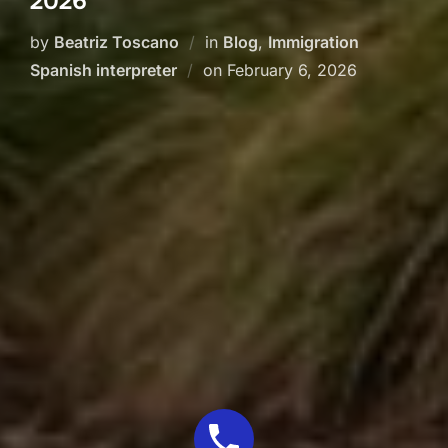
2026
by
Beatriz Toscano
in
Blog
,
Immigration
Posted
Spanish interpreter
on
February 6, 2026
on