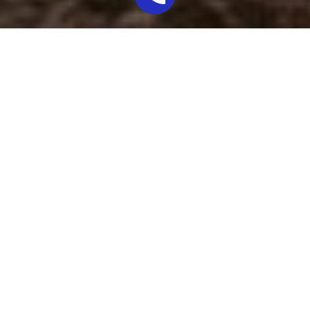
En 2025, muchos solicitantes de inmigración están
llegando a entrevistas con USCIS sin saber que ya
no hay intérpretes disponibles. Esta situación ha
causado confusión, retrasos y problemas
innecesarios.
Si el español es tu idioma principal, ahora es tu
responsabilidad llevar a un intérprete profesional.
USCIS espera que el solicitante pueda entender las
preguntas y responder con claridad.
Mi nombre es
Beatriz
, intérprete profesional de